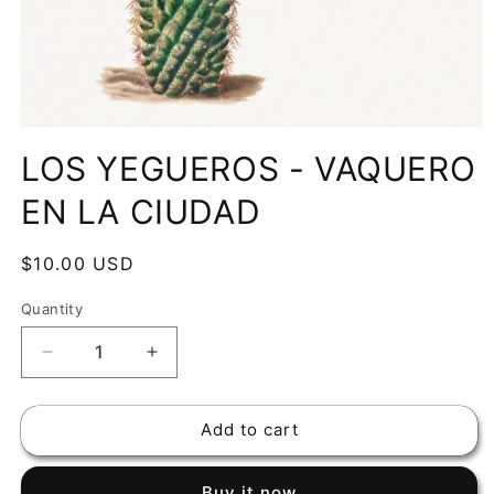
Open
media
LOS YEGUEROS - VAQUERO
1
in
modal
EN LA CIUDAD
Regular
$10.00 USD
price
Quantity
Decrease
Increase
quantity
quantity
for
for
Add to cart
LOS
LOS
YEGUEROS
YEGUEROS
-
-
Buy it now