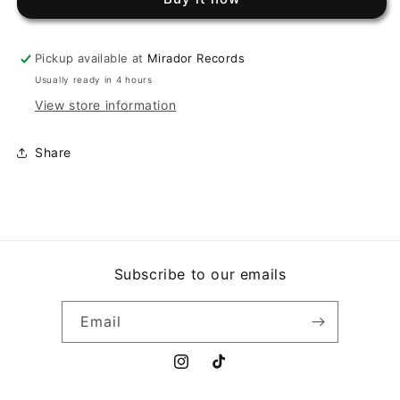
VAQUERO
VAQUERO
EN
EN
LA
LA
Pickup available at
Mirador Records
CIUDAD
CIUDAD
Usually ready in 4 hours
View store information
Share
Subscribe to our emails
Email
Instagram
TikTok