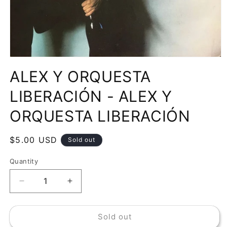
Open
media
ALEX Y ORQUESTA
1
in
modal
LIBERACIÓN - ALEX Y
ORQUESTA LIBERACIÓN
Regular
$5.00 USD
Sold out
price
Quantity
Decrease
Increase
quantity
quantity
for
for
Sold out
ALEX
ALEX