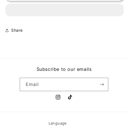
Y
Y
ORQUESTA
ORQUESTA
LIBERACIÓN
LIBERACIÓN
-
-
ALEX
ALEX
Y
Y
Share
ORQUESTA
ORQUESTA
LIBERACIÓN
LIBERACIÓN
Subscribe to our emails
Email
Instagram
TikTok
Language