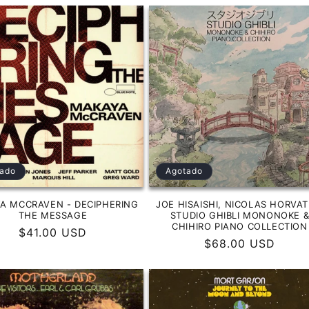
ado
Agotado
A MCCRAVEN - DECIPHERING
JOE HISAISHI, NICOLAS HORVAT
THE MESSAGE
STUDIO GHIBLI MONONOKE 
CHIHIRO PIANO COLLECTION
Precio
$41.00 USD
Precio
$68.00 USD
habitual
habitual