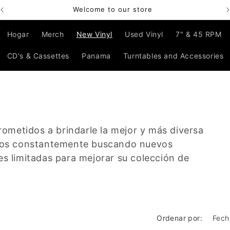
Bienvenido a nuestra tienda
Hogar
Merch
New Vinyl
Used Vinyl
7" & 45 RPM
CD's & Cassettes
Panama
Turntables and Accessories
metidos a brindarle la mejor y más diversa
tamos constantemente buscando nuevos
es limitadas para mejorar su colección de
Ordenar por: