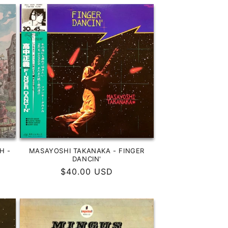
H -
MASAYOSHI TAKANAKA - FINGER
&
DANCIN'
Precio
$40.00 USD
habitual