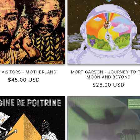
 VISITORS - MOTHERLAND
MORT GARSON - JOURNEY TO 
MOON AND BEYOND
Precio
$45.00 USD
Precio
$28.00 USD
habitual
habitual