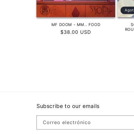
Agot
MF DOOM - MM.. FOOD
S
ROU
Precio
$38.00 USD
habitual
Subscribe to our emails
Correo electrónico