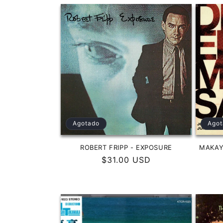
i
ó
n
:
Agotado
Agot
ROBERT FRIPP - EXPOSURE
MAKAY
Precio
$31.00 USD
habitual