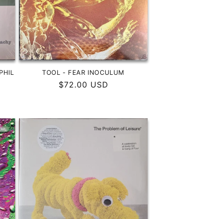
PHIL
TOOL - FEAR INOCULUM
Precio
$72.00 USD
habitual