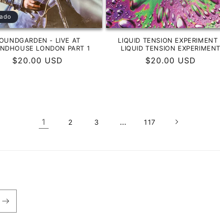
ado
OUNDGARDEN - LIVE AT
LIQUID TENSION EXPERIMENT 
NDHOUSE LONDON PART 1
LIQUID TENSION EXPERIMEN
Precio
$20.00 USD
Precio
$20.00 USD
habitual
habitual
1
…
2
3
117