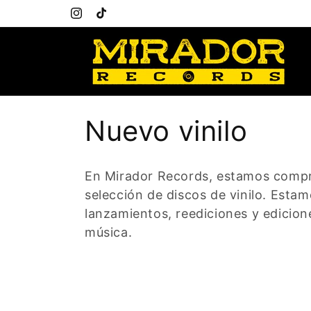
Ir
Welcome to our store
directamente
Instagram
TikTok
al contenido
C
Nuevo vinilo
o
En Mirador Records, estamos compro
l
selección de discos de vinilo. Es
lanzamientos, reediciones y edicion
e
música.
c
c