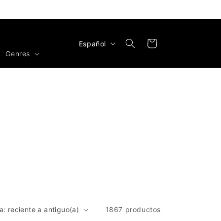
I
Carrito
Español
Genres
d
i
o
m
a
1867 productos