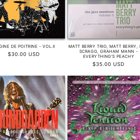
INE DE POITRINE - VOL.II
MATT BERRY TRIO, MATT BERRY, 
SCRAGG, GRAHAM MANN -
Precio
$30.00 USD
EVERYTHING'S PEACHY
habitual
Precio
$35.00 USD
habitual