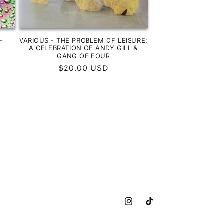
-
VARIOUS - THE PROBLEM OF LEISURE:
T
A CELEBRATION OF ANDY GILL &
GANG OF FOUR
Precio
$20.00 USD
habitual
Instagram
TikTok